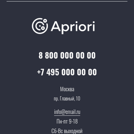
Подборки/Линии
О компании
Варианты оплаты
Обучение
Проекты
Отзывы
Скидки и бонусы
Онлайн поддержка
Lookbook
Достижения и награды
Оптовым клиентам
Аренда
Цены
Технологии
Гарантия качества
Услуги адвоката
Клиентам
Документы
8 800 000 00 00
Прайс
Все услуги
Партнеры
Вопрос-ответ
+7 495 000 00 00
Специалисты
Презентации и каталоги
Карьера
Москва
Партнерская программа
пр. Главный, 10
Сотрудничество
Пресс-центр
info@email.ru
Тендеры, закупки
Пн-пт 9-18
Контакты
Сб-Вс выходной