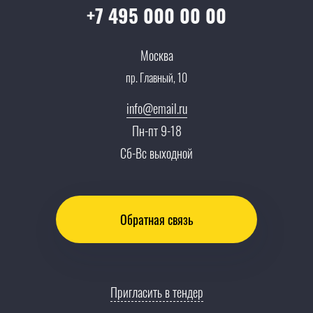
Вопрос-ответ
+7 495 000 00 00
Специалисты
Презентации и каталоги
Карьера
Москва
Партнерская программа
пр. Главный, 10
Сотрудничество
Пресс-центр
info@email.ru
Тендеры, закупки
Пн-пт 9-18
Контакты
Сб-Вс выходной
Обратная связь
Пригласить в тендер