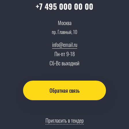
Вопрос-ответ
+7 495 000 00 00
Специалисты
Презентации и каталоги
Карьера
Москва
Партнерская программа
пр. Главный, 10
Сотрудничество
Пресс-центр
info@email.ru
Тендеры, закупки
Пн-пт 9-18
Контакты
Сб-Вс выходной
Обратная связь
Пригласить в тендер