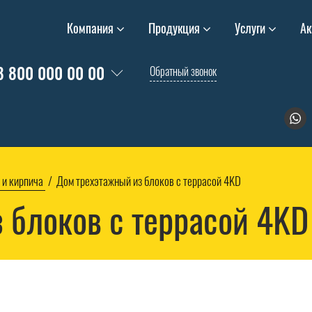
Компания
Продукция
Услуги
Ак
8 800 000 00 00
Обратный звонок
 и кирпича
Дом трехэтажный из блоков c террасой 4KD
 блоков c террасой 4KD