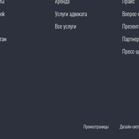
ты
Аренда
Прайс
ook
Услуги адвоката
Вопрос-
Все услуги
Презент
там
Партнер
Пресс-ц
Промостраницы
Дизайн-сис