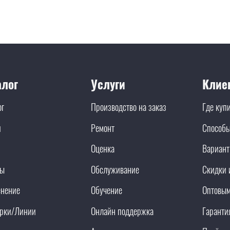
алог
Услуги
Клие
ог
Производство на заказ
Где куп
и
Ремонт
Способы
Оценка
Вариант
ды
Обслуживание
Скидки 
нение
Обучение
Оптовым
рки/Линии
Онлайн поддержка
Гаранти