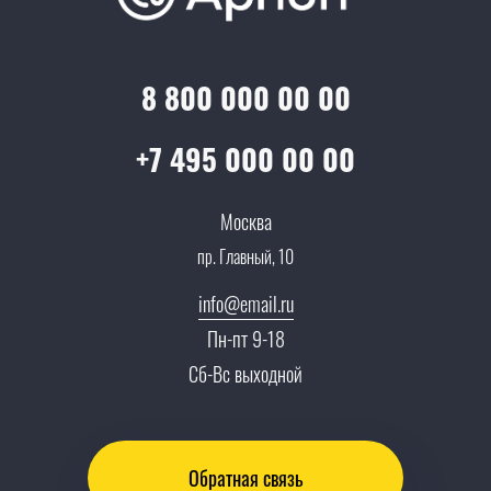
Оптовым клиентам
Аренда
Цены
Технологии
Гарантия качества
Услуги адвоката
Клиентам
Документы
8 800 000 00 00
Прайс
Все услуги
Партнеры
Вопрос-ответ
+7 495 000 00 00
Специалисты
Презентации и каталоги
Карьера
Москва
Партнерская программа
пр. Главный, 10
Сотрудничество
Пресс-центр
info@email.ru
Тендеры, закупки
Пн-пт 9-18
Контакты
Сб-Вс выходной
Обратная связь