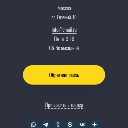
Карьера
Москва
Партнерская программа
пр. Главный, 10
Сотрудничество
Пресс-центр
info@email.ru
Тендеры, закупки
Пн-пт 9-18
Контакты
Сб-Вс выходной
Обратная связь
Пригласить в тендер