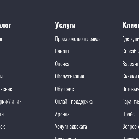
алог
Услуги
Клие
ог
Производство на заказ
Где куп
и
Ремонт
Способы
Оценка
Вариант
ды
Обслуживание
Скидки 
нение
Обучение
Оптовым
рки/Линии
Онлайн поддержка
Гаранти
ты
Аренда
Прайс
ook
Услуги адвоката
Вопрос-
Все услуги
Презент