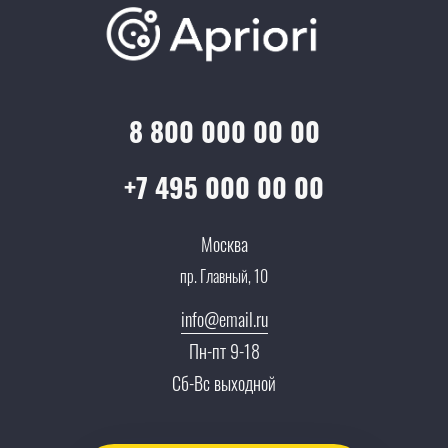
Отзывы
Скидки и бонусы
Онлайн поддержка
Lookbook
Достижения и награды
Оптовым клиентам
Аренда
Цены
Технологии
Гарантия качества
Услуги адвоката
Клиентам
Документы
8 800 000 00 00
Прайс
Все услуги
Партнеры
Вопрос-ответ
+7 495 000 00 00
Специалисты
Презентации и каталоги
Карьера
Москва
Партнерская программа
пр. Главный, 10
Сотрудничество
Пресс-центр
info@email.ru
Тендеры, закупки
Пн-пт 9-18
Контакты
Сб-Вс выходной