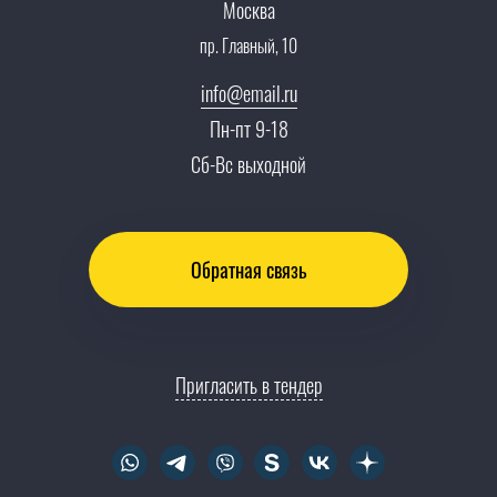
Карьера
Москва
Партнерская программа
пр. Главный, 10
Сотрудничество
Пресс-центр
info@email.ru
Тендеры, закупки
Пн-пт 9-18
Контакты
Сб-Вс выходной
Обратная связь
Пригласить в тендер