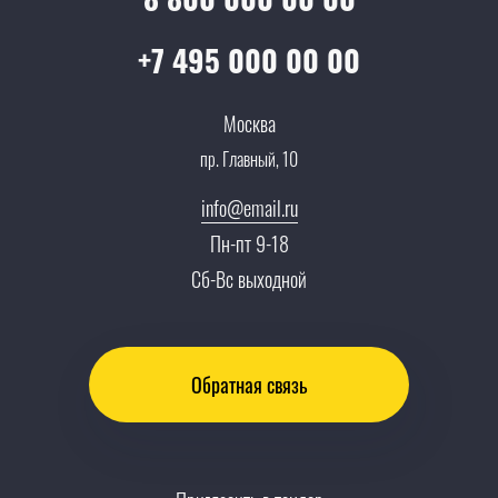
Все услуги
Партнеры
Вопрос-ответ
+7 495 000 00 00
Специалисты
Презентации и каталоги
Карьера
Москва
Партнерская программа
пр. Главный, 10
Сотрудничество
Пресс-центр
info@email.ru
Тендеры, закупки
Пн-пт 9-18
Контакты
Сб-Вс выходной
Обратная связь