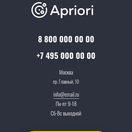
Отзывы
Скидки и бонусы
Онлайн поддержка
Lookbook
Достижения и награды
Оптовым клиентам
Аренда
Цены
Технологии
Гарантия качества
Услуги адвоката
Клиентам
Документы
8 800 000 00 00
Прайс
Все услуги
Партнеры
Вопрос-ответ
+7 495 000 00 00
Специалисты
Презентации и каталоги
Карьера
Москва
Партнерская программа
пр. Главный, 10
Сотрудничество
Пресс-центр
info@email.ru
Тендеры, закупки
Пн-пт 9-18
Контакты
Сб-Вс выходной