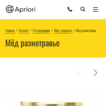
Главная
Каталог
С/х продукция
Мёд, сладости
Мёд разнотравье
Мёд разнотравье