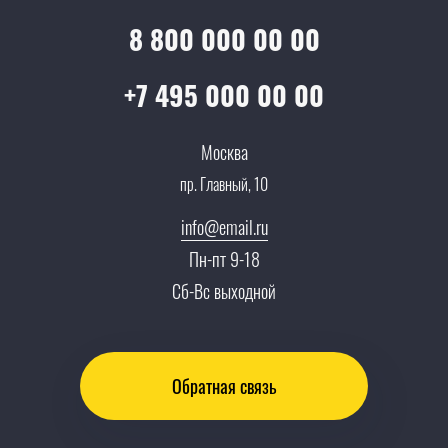
Услуги адвоката
Клиентам
Документы
8 800 000 00 00
Прайс
Все услуги
Партнеры
Вопрос-ответ
+7 495 000 00 00
Специалисты
Презентации и каталоги
Карьера
Москва
Партнерская программа
пр. Главный, 10
Сотрудничество
Пресс-центр
info@email.ru
Тендеры, закупки
Пн-пт 9-18
Контакты
Сб-Вс выходной
Обратная связь