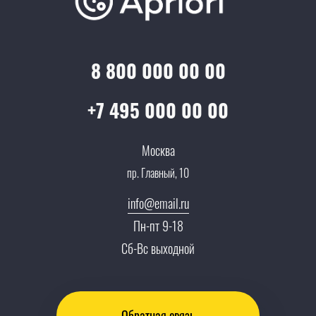
Достижения и награды
Оптовым клиентам
Аренда
Цены
Технологии
Гарантия качества
Услуги адвоката
Клиентам
Документы
8 800 000 00 00
Прайс
Все услуги
Партнеры
Вопрос-ответ
+7 495 000 00 00
Специалисты
Презентации и каталоги
Карьера
Москва
Партнерская программа
пр. Главный, 10
Сотрудничество
Пресс-центр
info@email.ru
Тендеры, закупки
Пн-пт 9-18
Контакты
Сб-Вс выходной
Обратная связь