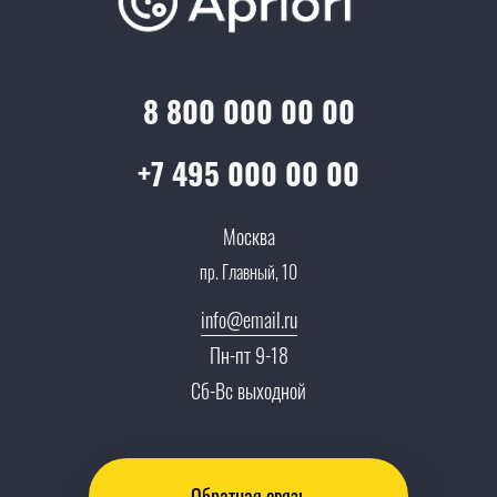
Достижения и награды
Оптовым клиентам
Аренда
Цены
Технологии
Гарантия качества
Услуги адвоката
Клиентам
Документы
8 800 000 00 00
Прайс
Все услуги
Партнеры
Вопрос-ответ
+7 495 000 00 00
Специалисты
Презентации и каталоги
Карьера
Москва
Партнерская программа
пр. Главный, 10
Сотрудничество
Пресс-центр
info@email.ru
Тендеры, закупки
Пн-пт 9-18
Контакты
Сб-Вс выходной
Обратная связь