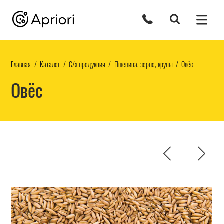
Главная
Каталог
С/х продукция
Пшеница, зерно, крупы
Овёс
Овёс