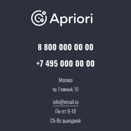
Обучение
Проекты
Отзывы
Скидки и бонусы
Онлайн поддержка
Lookbook
Достижения и награды
Оптовым клиентам
Аренда
Цены
Технологии
Гарантия качества
Услуги адвоката
Клиентам
Документы
8 800 000 00 00
Прайс
Все услуги
Партнеры
Вопрос-ответ
+7 495 000 00 00
Специалисты
Презентации и каталоги
Карьера
Москва
Партнерская программа
пр. Главный, 10
Сотрудничество
Пресс-центр
info@email.ru
Тендеры, закупки
Пн-пт 9-18
Контакты
Сб-Вс выходной