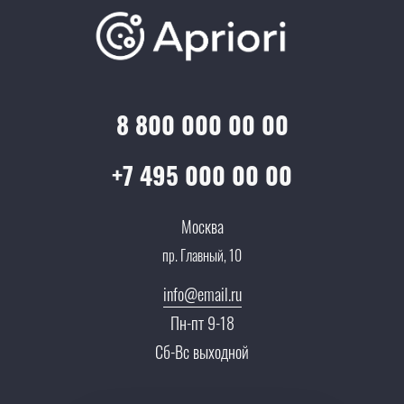
Отзывы
Скидки и бонусы
Онлайн поддержка
Lookbook
Достижения и награды
Оптовым клиентам
Аренда
Цены
Технологии
Гарантия качества
Услуги адвоката
Клиентам
Документы
8 800 000 00 00
Прайс
Все услуги
Партнеры
Вопрос-ответ
+7 495 000 00 00
Специалисты
Презентации и каталоги
Карьера
Москва
Партнерская программа
пр. Главный, 10
Сотрудничество
Пресс-центр
info@email.ru
Тендеры, закупки
Пн-пт 9-18
Контакты
Сб-Вс выходной