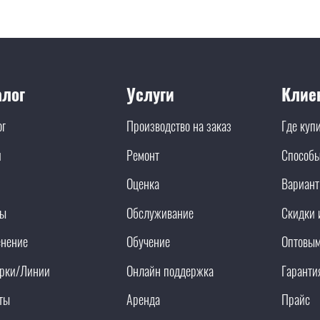
алог
Услуги
Клие
ог
Производство на заказ
Где куп
и
Ремонт
Способы
Оценка
Вариант
ды
Обслуживание
Скидки 
нение
Обучение
Оптовым
рки/Линии
Онлайн поддержка
Гаранти
ты
Аренда
Прайс