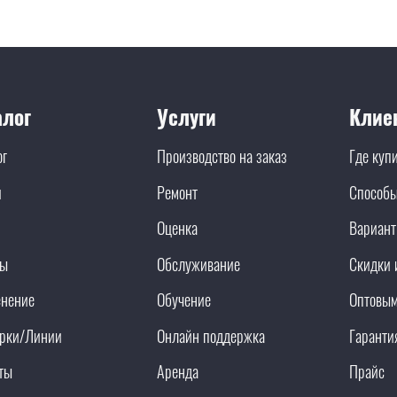
алог
Услуги
Клие
ог
Производство на заказ
Где куп
и
Ремонт
Способы
Оценка
Вариант
ды
Обслуживание
Скидки 
нение
Обучение
Оптовым
рки/Линии
Онлайн поддержка
Гаранти
ты
Аренда
Прайс