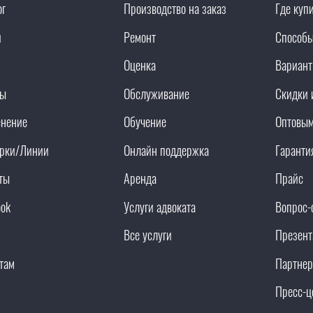
ог
Производство на заказ
Где куп
и
Ремонт
Способы
Оценка
Вариант
ды
Обслуживание
Скидки 
нение
Обучение
Оптовым
рки/Линии
Онлайн поддержка
Гаранти
ты
Аренда
Прайс
ook
Услуги адвоката
Вопрос-
Все услуги
Презент
там
Партнер
Пресс-ц