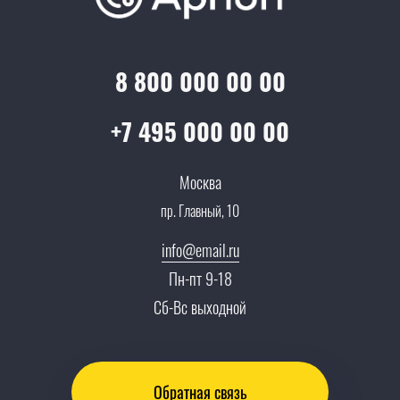
Достижения и награды
Оптовым клиентам
Аренда
Цены
Технологии
Гарантия качества
Услуги адвоката
Клиентам
Документы
8 800 000 00 00
Прайс
Все услуги
Партнеры
Вопрос-ответ
+7 495 000 00 00
Специалисты
Презентации и каталоги
Карьера
Москва
Партнерская программа
пр. Главный, 10
Сотрудничество
Пресс-центр
info@email.ru
Тендеры, закупки
Пн-пт 9-18
Контакты
Сб-Вс выходной
Обратная связь