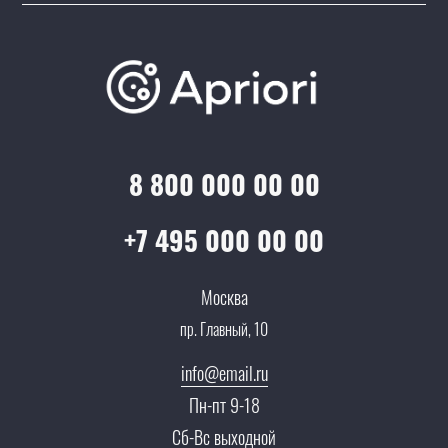
Подборки/Линии
О компании
Варианты оплаты
Обучение
Проекты
Отзывы
Скидки и бонусы
Онлайн поддержка
Lookbook
Достижения и награды
Оптовым клиентам
Аренда
Цены
Технологии
Гарантия качества
Услуги адвоката
Клиентам
Документы
8 800 000 00 00
Прайс
Все услуги
Партнеры
Вопрос-ответ
+7 495 000 00 00
Специалисты
Презентации и каталоги
Карьера
Москва
Партнерская программа
пр. Главный, 10
Сотрудничество
Пресс-центр
info@email.ru
Тендеры, закупки
Пн-пт 9-18
Контакты
Сб-Вс выходной