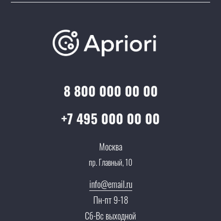
Подборки/Линии
О компании
Варианты оплаты
Обучение
Проекты
Отзывы
Скидки и бонусы
Онлайн поддержка
Lookbook
Достижения и награды
Оптовым клиентам
Аренда
Цены
Технологии
Гарантия качества
Услуги адвоката
Клиентам
Документы
8 800 000 00 00
Прайс
Все услуги
Партнеры
Вопрос-ответ
+7 495 000 00 00
Специалисты
Презентации и каталоги
Карьера
Москва
Партнерская программа
пр. Главный, 10
Сотрудничество
Пресс-центр
info@email.ru
Тендеры, закупки
Пн-пт 9-18
Контакты
Сб-Вс выходной