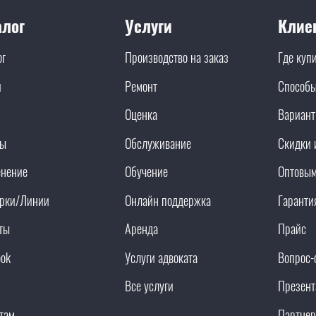
алог
Услуги
Клие
ог
Производство на заказ
Где куп
и
Ремонт
Способы
Оценка
Вариант
ды
Обслуживание
Скидки 
нение
Обучение
Оптовым
рки/Линии
Онлайн поддержка
Гаранти
ты
Аренда
Прайс
ook
Услуги адвоката
Вопрос-
Все услуги
Презент
там
Партнер