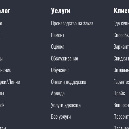
алог
Услуги
Клие
ог
Производство на заказ
Где куп
и
Ремонт
Способы
Оценка
Вариант
ды
Обслуживание
Скидки 
нение
Обучение
Оптовым
рки/Линии
Онлайн поддержка
Гаранти
ты
Аренда
Прайс
ook
Услуги адвоката
Вопрос-
Все услуги
Презент
там
Партнер