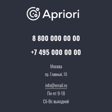
Обучение
Проекты
Отзывы
Скидки и бонусы
Онлайн поддержка
Lookbook
Достижения и награды
Оптовым клиентам
Аренда
Цены
Технологии
Гарантия качества
Услуги адвоката
Клиентам
Документы
8 800 000 00 00
Прайс
Все услуги
Партнеры
Вопрос-ответ
+7 495 000 00 00
Специалисты
Презентации и каталоги
Карьера
Москва
Партнерская программа
пр. Главный, 10
Сотрудничество
Пресс-центр
info@email.ru
Тендеры, закупки
Пн-пт 9-18
Контакты
Сб-Вс выходной