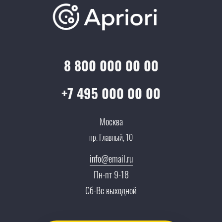
Отзывы
Скидки и бонусы
Онлайн поддержка
Lookbook
Достижения и награды
Оптовым клиентам
Аренда
Цены
Технологии
Гарантия качества
Услуги адвоката
Клиентам
Документы
8 800 000 00 00
Прайс
Все услуги
Партнеры
Вопрос-ответ
+7 495 000 00 00
Специалисты
Презентации и каталоги
Карьера
Москва
Партнерская программа
пр. Главный, 10
Сотрудничество
Пресс-центр
info@email.ru
Тендеры, закупки
Пн-пт 9-18
Контакты
Сб-Вс выходной