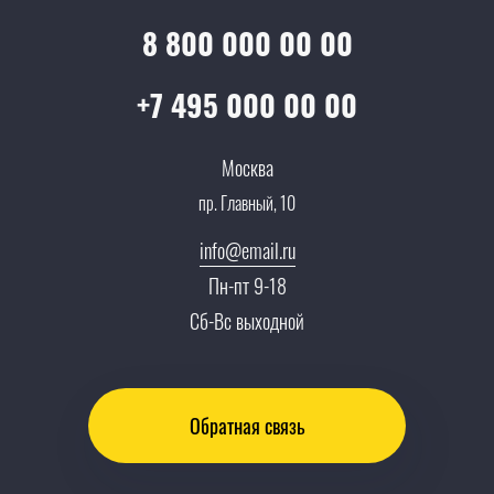
Услуги адвоката
Клиентам
Документы
8 800 000 00 00
Прайс
Все услуги
Партнеры
Вопрос-ответ
+7 495 000 00 00
Специалисты
Презентации и каталоги
Карьера
Москва
Партнерская программа
пр. Главный, 10
Сотрудничество
Пресс-центр
info@email.ru
Тендеры, закупки
Пн-пт 9-18
Контакты
Сб-Вс выходной
Обратная связь