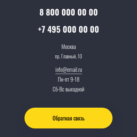
Услуги адвоката
Клиентам
Документы
8 800 000 00 00
Прайс
Все услуги
Партнеры
Вопрос-ответ
+7 495 000 00 00
Специалисты
Презентации и каталоги
Карьера
Москва
Партнерская программа
пр. Главный, 10
Сотрудничество
Пресс-центр
info@email.ru
Тендеры, закупки
Пн-пт 9-18
Контакты
Сб-Вс выходной
Обратная связь