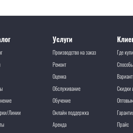
алог
Услуги
Клие
ог
Производство на заказ
Где куп
и
Ремонт
Способы
Оценка
Вариант
ды
Обслуживание
Скидки 
нение
Обучение
Оптовым
рки/Линии
Онлайн поддержка
Гаранти
ты
Аренда
Прайс