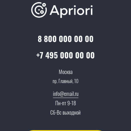
Отзывы
Скидки и бонусы
Онлайн поддержка
Lookbook
Достижения и награды
Оптовым клиентам
Аренда
Цены
Технологии
Гарантия качества
Услуги адвоката
Клиентам
Документы
8 800 000 00 00
Прайс
Все услуги
Партнеры
Вопрос-ответ
+7 495 000 00 00
Специалисты
Презентации и каталоги
Карьера
Москва
Партнерская программа
пр. Главный, 10
Сотрудничество
Пресс-центр
info@email.ru
Тендеры, закупки
Пн-пт 9-18
Контакты
Сб-Вс выходной