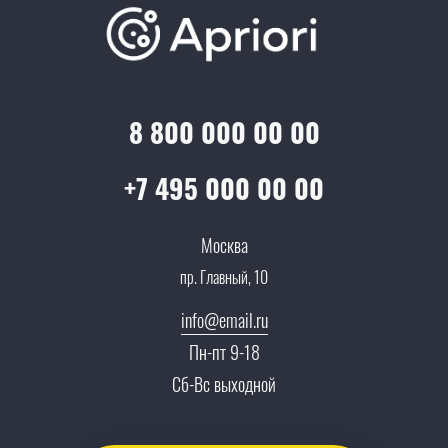
Отзывы
Скидки и бонусы
Онлайн поддержка
Lookbook
Достижения и награды
Оптовым клиентам
Аренда
Цены
Технологии
Гарантия качества
Услуги адвоката
Клиентам
Документы
8 800 000 00 00
Прайс
Все услуги
Партнеры
Вопрос-ответ
+7 495 000 00 00
Специалисты
Презентации и каталоги
Карьера
Москва
Партнерская программа
пр. Главный, 10
Сотрудничество
Пресс-центр
info@email.ru
Тендеры, закупки
Пн-пт 9-18
Контакты
Сб-Вс выходной