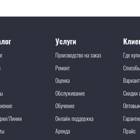
алог
Услуги
Клие
ог
Производство на заказ
Где куп
и
Ремонт
Способы
Оценка
Вариант
ды
Обслуживание
Скидки 
нение
Обучение
Оптовым
рки/Линии
Онлайн поддержка
Гаранти
ты
Аренда
Прайс