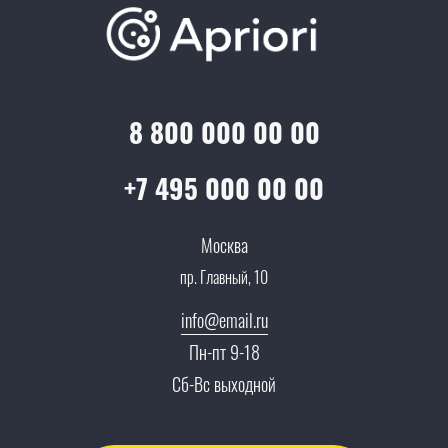
Отзывы
Скидки и бонусы
Онлайн поддержка
Lookbook
Достижения и награды
Оптовым клиентам
Аренда
Цены
Технологии
Гарантия качества
Услуги адвоката
Клиентам
Документы
8 800 000 00 00
Прайс
Все услуги
Партнеры
Вопрос-ответ
+7 495 000 00 00
Специалисты
Презентации и каталоги
Карьера
Москва
Партнерская программа
пр. Главный, 10
Сотрудничество
Пресс-центр
info@email.ru
Тендеры, закупки
Пн-пт 9-18
Контакты
Сб-Вс выходной