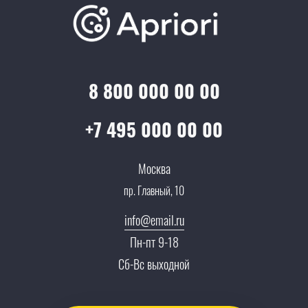
Отзывы
Скидки и бонусы
Онлайн поддержка
Lookbook
Достижения и награды
Оптовым клиентам
Аренда
Цены
Технологии
Гарантия качества
Услуги адвоката
Клиентам
Документы
8 800 000 00 00
Прайс
Все услуги
Партнеры
Вопрос-ответ
+7 495 000 00 00
Специалисты
Презентации и каталоги
Карьера
Москва
Партнерская программа
пр. Главный, 10
Сотрудничество
Пресс-центр
info@email.ru
Тендеры, закупки
Пн-пт 9-18
Контакты
Сб-Вс выходной