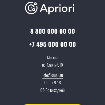
Отзывы
Скидки и бонусы
Онлайн поддержка
Lookbook
Достижения и награды
Оптовым клиентам
Аренда
Цены
Технологии
Гарантия качества
Услуги адвоката
Клиентам
Документы
8 800 000 00 00
Прайс
Все услуги
Партнеры
Вопрос-ответ
+7 495 000 00 00
Специалисты
Презентации и каталоги
Карьера
Москва
Партнерская программа
пр. Главный, 10
Сотрудничество
Пресс-центр
info@email.ru
Тендеры, закупки
Пн-пт 9-18
Контакты
Сб-Вс выходной