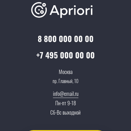
Отзывы
Скидки и бонусы
Онлайн поддержка
Lookbook
Достижения и награды
Оптовым клиентам
Аренда
Цены
Технологии
Гарантия качества
Услуги адвоката
Клиентам
Документы
8 800 000 00 00
Прайс
Все услуги
Партнеры
Вопрос-ответ
+7 495 000 00 00
Специалисты
Презентации и каталоги
Карьера
Москва
Партнерская программа
пр. Главный, 10
Сотрудничество
Пресс-центр
info@email.ru
Тендеры, закупки
Пн-пт 9-18
Контакты
Сб-Вс выходной