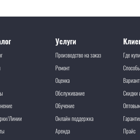
алог
Услуги
Клие
ог
Производство на заказ
Где куп
и
Ремонт
Способы
Оценка
Вариант
ды
Обслуживание
Скидки 
нение
Обучение
Оптовым
рки/Линии
Онлайн поддержка
Гаранти
ты
Аренда
Прайс