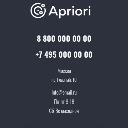
Отзывы
Скидки и бонусы
Онлайн поддержка
Lookbook
Достижения и награды
Оптовым клиентам
Аренда
Цены
Технологии
Гарантия качества
Услуги адвоката
Клиентам
Документы
8 800 000 00 00
Прайс
Все услуги
Партнеры
Вопрос-ответ
+7 495 000 00 00
Специалисты
Презентации и каталоги
Карьера
Москва
Партнерская программа
пр. Главный, 10
Сотрудничество
Пресс-центр
info@email.ru
Тендеры, закупки
Пн-пт 9-18
Контакты
Сб-Вс выходной