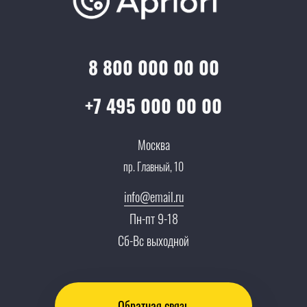
Достижения и награды
Оптовым клиентам
Аренда
Цены
Технологии
Гарантия качества
Услуги адвоката
Клиентам
Документы
8 800 000 00 00
Прайс
Все услуги
Партнеры
Вопрос-ответ
+7 495 000 00 00
Специалисты
Презентации и каталоги
Карьера
Москва
Партнерская программа
пр. Главный, 10
Сотрудничество
Пресс-центр
info@email.ru
Тендеры, закупки
Пн-пт 9-18
Контакты
Сб-Вс выходной
Обратная связь