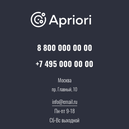
Варианты оплаты
Обучение
Проекты
Отзывы
Скидки и бонусы
Онлайн поддержка
Lookbook
Достижения и награды
Оптовым клиентам
Аренда
Цены
Технологии
Гарантия качества
Услуги адвоката
Клиентам
Документы
8 800 000 00 00
Прайс
Все услуги
Партнеры
Вопрос-ответ
+7 495 000 00 00
Специалисты
Презентации и каталоги
Карьера
Москва
Партнерская программа
пр. Главный, 10
Сотрудничество
Пресс-центр
info@email.ru
Тендеры, закупки
Пн-пт 9-18
Контакты
Сб-Вс выходной