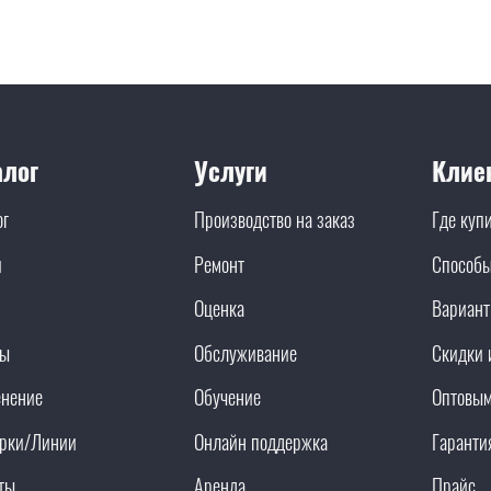
алог
Услуги
Клие
ог
Производство на заказ
Где куп
и
Ремонт
Способы
Оценка
Вариант
ды
Обслуживание
Скидки 
нение
Обучение
Оптовым
рки/Линии
Онлайн поддержка
Гаранти
ты
Аренда
Прайс