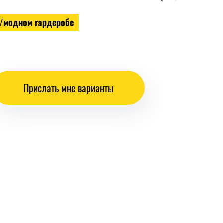
 /модном гардеробе
Прислать мне варианты