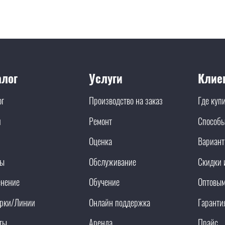
алог
Услуги
Клие
ог
Производство на заказ
Где куп
и
Ремонт
Способы
Оценка
Вариант
ды
Обслуживание
Скидки 
нение
Обучение
Оптовым
рки/Линии
Онлайн поддержка
Гаранти
ты
Аренда
Прайс