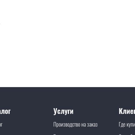
алог
Услуги
Клие
ог
Производство на заказ
Где куп