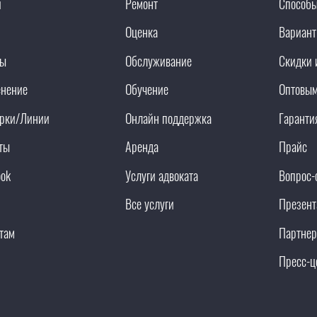
и
Ремонт
Способы
Оценка
Вариант
ды
Обслуживание
Скидки 
нение
Обучение
Оптовым
рки/Линии
Онлайн поддержка
Гаранти
ты
Аренда
Прайс
ook
Услуги адвоката
Вопрос-
Все услуги
Презент
там
Партнер
Пресс-ц