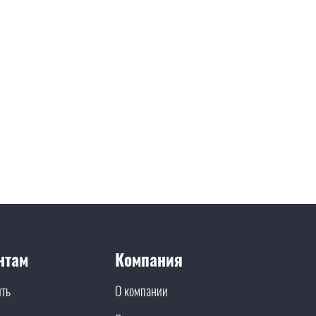
нтам
Компания
ить
О компании