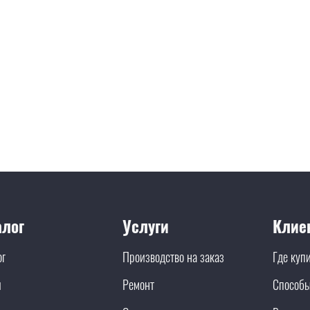
алог
Услуги
Клие
ог
Производство на заказ
Где куп
и
Ремонт
Способы