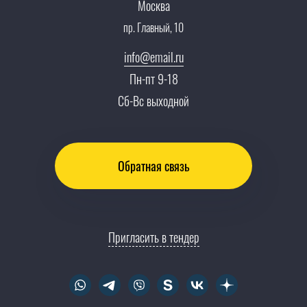
Карьера
Москва
Партнерская программа
пр. Главный, 10
Сотрудничество
Пресс-центр
info@email.ru
Тендеры, закупки
Пн-пт 9-18
Контакты
Сб-Вс выходной
Обратная связь
Пригласить в тендер