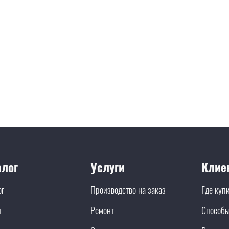
алог
Услуги
Клие
ог
Производство на заказ
Где куп
и
Ремонт
Способы