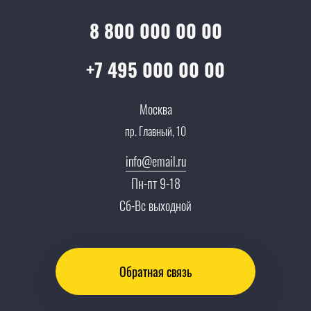
Гарантия качества
Услуги адвоката
Клиентам
Документы
8 800 000 00 00
Прайс
Все услуги
Партнеры
Вопрос-ответ
+7 495 000 00 00
Специалисты
Презентации и каталоги
Карьера
Москва
Партнерская программа
пр. Главный, 10
Сотрудничество
Пресс-центр
info@email.ru
Тендеры, закупки
Пн-пт 9-18
Контакты
Сб-Вс выходной
Обратная связь