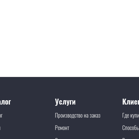
алог
Услуги
Клие
ог
Производство на заказ
Где куп
и
Ремонт
Способы