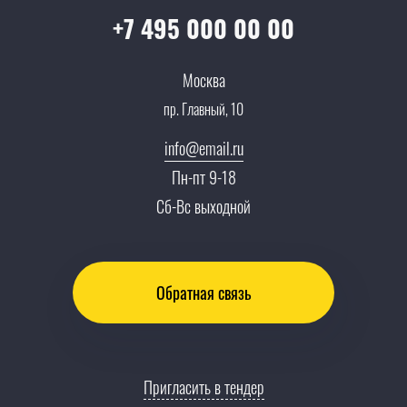
Партнеры
Вопрос-ответ
+7 495 000 00 00
Специалисты
Презентации и каталоги
Карьера
Москва
Партнерская программа
пр. Главный, 10
Сотрудничество
Пресс-центр
info@email.ru
Тендеры, закупки
Пн-пт 9-18
Контакты
Сб-Вс выходной
Обратная связь
Пригласить в тендер