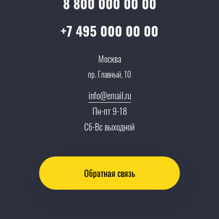
8 800 000 00 00
Прайс
Все услуги
Партнеры
Вопрос-ответ
+7 495 000 00 00
Специалисты
Презентации и каталоги
Карьера
Москва
Партнерская программа
пр. Главный, 10
Сотрудничество
Пресс-центр
info@email.ru
Тендеры, закупки
Пн-пт 9-18
Контакты
Сб-Вс выходной
Обратная связь